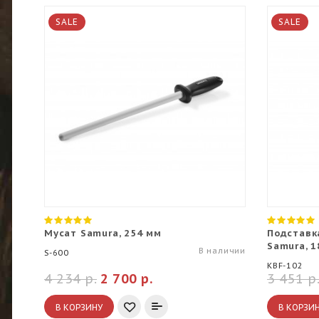
SALE
SALE
Мусат Samura, 254 мм
Подставк
Samura, 1
В наличии
S-600
KBF-102
4 234 р.
2 700 р.
3 451 р
В КОРЗИНУ
В КОРЗИ