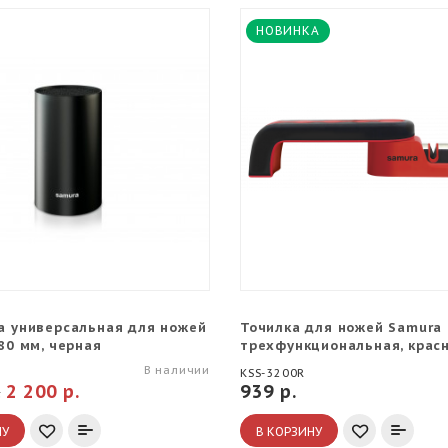
НОВИНКА
а универсальная для ножей
Точилка для ножей Samura
80 мм, черная
трехфункциональная, крас
В наличии
KSS-3200R
.
2 200 р.
939 р.
НУ
В КОРЗИНУ