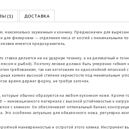
Ы (1)
ДОСТАВКА
 максимально зауженным к кончику. Предназначен для вырезания 
 и для филировки — отделения мяса от костей с минимальными по
 лезвия имеется предохранитель.
 ставка делается не на ударную технику, а на деликатный и точн
мясом и рыбой). Поэтому лезвие должно быть умеренно гибким и 
этим требованиям, так как изготовлен из однослойной японской 
водных камнях высокой степени зернистости под минимальным уг
олгое время держит форму, не требуя заточек.
 которые обычно образуются на любом кухонном ноже. Кроме тог
-10 — инновационного материала с высокой устойчивостью к наг
елое с клинком. Он обеспечивает оптимальный баланс конструкци
та. Это особенно актуально для обвалочного ножа, регулярно ко
ероятной маневренностью и остротой этого клинка. Инструмент в