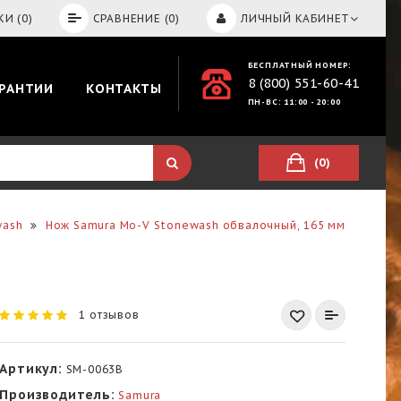
И (0)
СРАВНЕНИЕ (0)
ЛИЧНЫЙ КАБИНЕТ
БЕСПЛАТНЫЙ НОМЕР:
8 (800) 551-60-41
АРАНТИИ
КОНТАКТЫ
ПН-ВС: 11:00 - 20:00
(0)
wash
Нож Samura Mo-V Stonewash обвалочный, 165 мм
1 отзывов
Артикул:
SM-0063B
Производитель:
Samura