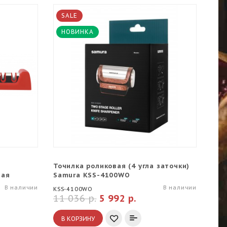
SALE
S
НОВИНКА
Х
Точилка роликовая (4 угла заточки)
Под
ная
Samura KSS-4100WO
KBA-
В наличии
В наличии
KSS-4100WO
11 036 р.
5 992 р.
7 0
В КОРЗИНУ
В