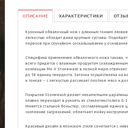
ОПИСАНИЕ
ХАРАКТЕРИСТИКИ
ОТЗЫВ
Кухонный обвалочный нож с длинным тонким лезвием,
легкостью обходит даже крупные суставы. Подойдёт
порезов при случайном соскальзывании у основания
Специфика применения обвалочного ножа такова, что
всего придется с влажным продуктом (охлажденным 
коллекции Mo-V Stonewash в полной мере отвечает 
до 58 единиц твердости. Заточка осуществлена на 
и тонкая – с легкостью рассекает плотное мясо и д
Покрытие Stonewash делает незаметными царапины,
плавно переходит в рукоять из стеклотекстолита G
Имеется стальной больстер, составляющий единое ц
скопление загрязнений, облегчает мойку инструмен
Красивый дизайн в японском стиле сочетается с нев