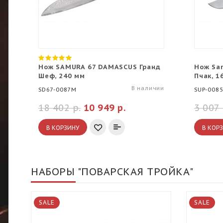
Нож SAMURA 67 DAMASCUS Гранд
Нож Sa
Шеф, 240 мм
Пчак, 1
В наличии
SD67-0087M
SUP-008
18 402 р.
10 949 р.
3 007 
В КОРЗИНУ
В КОР
НАБОРЫ "ПОВАРСКАЯ ТРОЙКА"
SALE
SALE