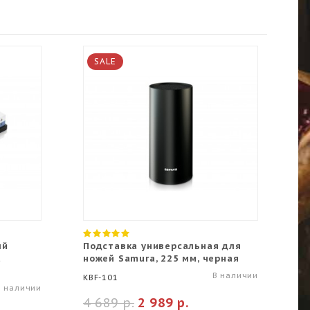
SALE
ый
Подставка универсальная для
Т
a
ножей Samura, 225 мм, черная
з
В наличии
KBF-101
KS
В наличии
4 689 р.
2 989 р.
9