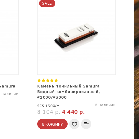
SALE
Samura
Камень точильный Samura
К
Водный комбинированный,
В
В наличии
#1000/#3000
#
В наличии
SCS-1300/M
SC
8 104 р.
4 440 р.
4
В КОРЗИНУ