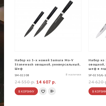
Набор из 3-х ножей Samura Mo-V
Набор из 
Stonewash овощной, универсальный,
овощной,
Шеф
шеф в по
В наличии
SM-0220B
SP-0230/G-
24 550 р.
14 607 р.
24 620 
В КОРЗИНУ
В КОРЗИ