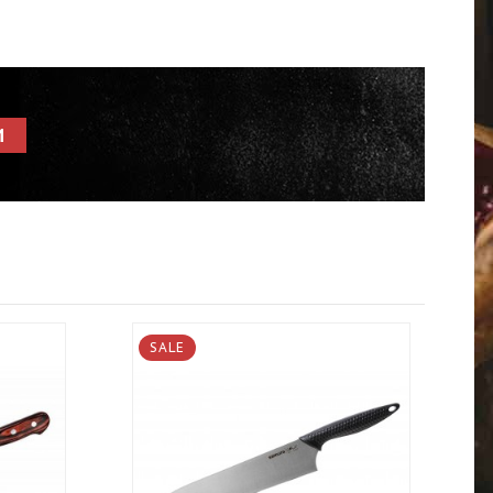
И
SALE