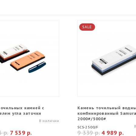
SALE
точильных камней с
Камень точильный водн
елем угла заточки
комбинированный Samur
2000#/5000#
В наличии
SCS-2500/F
 р.
7 539 р.
9 339 р.
4 989 р.