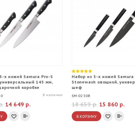
3-х ножей Samura Pro-S
Набор из 3-х ножей Samura
 универсальный 145 мм,
Stonewash овощной, универ
дарочной коробке
шеф
В наличии
10
SM-0230B
р.
14 649 р.
18 659 р.
15 860 р.
НУ
В КОРЗИНУ