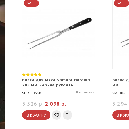
SALE
SALE
Вилка для мяса Samura Harakiri,
Вилка д
208 мм, черная рукоять
мм
В наличии
SHR-0065B
SM-0065
3 526 р.
2 098 р.
5 294 
В КОРЗИНУ
В КОР