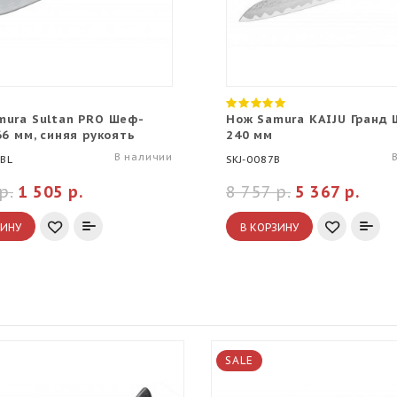
mura Sultan PRO Шеф-
Нож Samura KAIJU Гранд 
66 мм, синяя рукоять
240 мм
В наличии
5BL
SKJ-0087B
р.
1 505 р.
8 757 р.
5 367 р.
ЗИНУ
В КОРЗИНУ
SALE