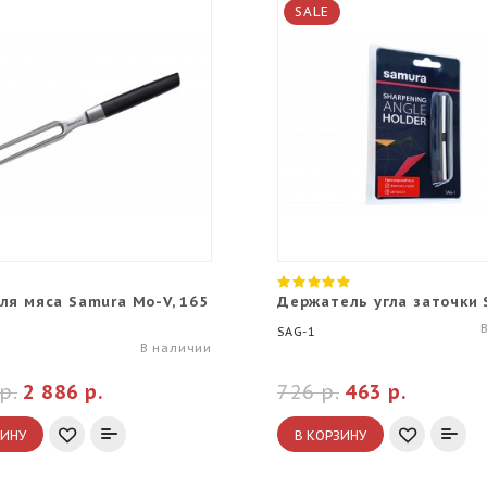
SALE
ля мяса Samura Mo-V, 165
Держатель угла заточки 
SAG-1
В наличии
р.
2 886 р.
726 р.
463 р.
ЗИНУ
В КОРЗИНУ