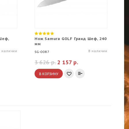
Шеф,
Нож Samura GOLF Гранд Шеф, 240
Н
мм
м
В наличии
В наличии
SG-0087
SP
3 626 р.
2 157 р.
9
В КОРЗИНУ