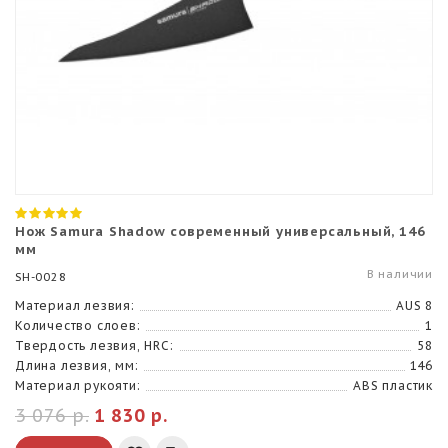
Нож Samura Shadow современный универсальный, 146
мм
В наличии
SH-0028
Материал лезвия:
AUS 8
Количество слоев:
1
Твердость лезвия, HRC:
58
Длина лезвия, мм:
146
Материал рукояти:
ABS пластик
3 076 р.
1 830 р.