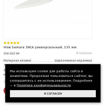
Нож Samura INCA универсальный, 155 мм
В наличии
SIN-0023W
Материал лезвия:
Циркониевая керамика
Твердость лезвия, HRC:
82
Длина лезвия, мм:
159
Мы используем cookie для работы сайта и
Материал рукояти:
ABS пластик
аналитики. Продолжая пользоваться сайтом, вы
соглашаетесь с их использованием. Подробнее
3 991 р.
2 375 р.
— в
Политике конфиденциальности
В КОРЗИНУ
Я СОГЛАСЕН