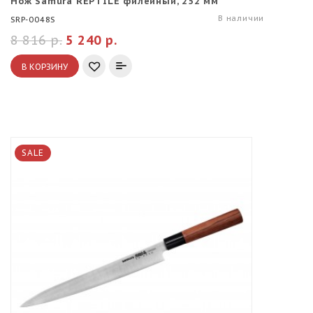
Нож Samura REPTILE филейный, 252 мм
В наличии
SRP-0048S
8 816 р.
5 240 р.
В КОРЗИНУ
SALE