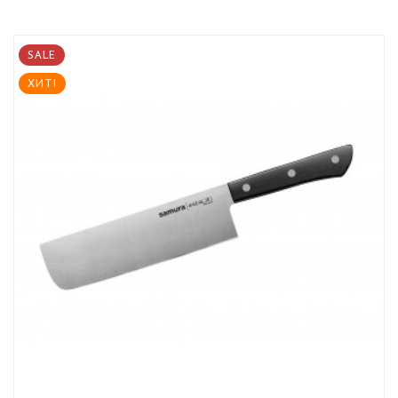
SALE
ХИТ!