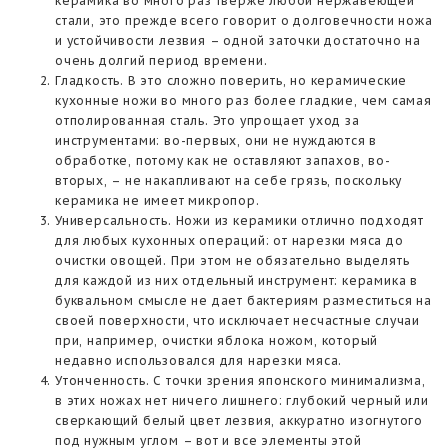
керамика во много раз тверже любой нержавеющей
стали, это прежде всего говорит о долговечности ножа
и устойчивости лезвия – одной заточки достаточно на
очень долгий период времени.
Гладкость. В это сложно поверить, но керамические
кухонные ножи во много раз более гладкие, чем самая
отполированная сталь. Это упрощает уход за
инструментами: во-первых, они не нуждаются в
обработке, потому как не оставляют запахов, во-
вторых, – не накапливают на себе грязь, поскольку
керамика не имеет микропор.
Универсальность. Ножи из керамики отлично подходят
для любых кухонных операций: от нарезки мяса до
очистки овощей. При этом не обязательно выделять
для каждой из них отдельный инструмент: керамика в
буквальном смысле не дает бактериям разместиться на
своей поверхности, что исключает несчастные случаи
при, например, очистки яблока ножом, который
недавно использовался для нарезки мяса.
Утонченность. С точки зрения японского минимализма,
в этих ножах нет ничего лишнего: глубокий черный или
сверкающий белый цвет лезвия, аккуратно изогнутого
под нужным углом – вот и все элементы этой