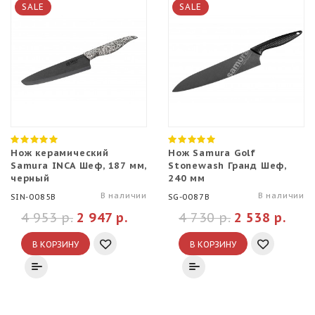
SALE
SALE
Нож керамический
Нож Samura Golf
Samura INCA Шеф, 187 мм,
Stonewash Гранд Шеф,
черный
240 мм
В наличии
В наличии
SIN-0085B
SG-0087B
4 953 р.
2 947 р.
4 730 р.
2 538 р.
В КОРЗИНУ
В КОРЗИНУ