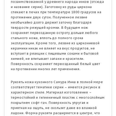
позаимствованной у древнего народа инков (отсюда
и название серии). Заготовку из руды циркона
спекают в печах при температуре 1800 градусов на
протяжении двух суток. Полученное лезвие
необычайно долго держит заточку благодаря
твердости режущей кромки. В будущем нож
сохраняет первозданную остроту дольше любого
стального ножа, вплоть до полного срока
эксплуатации. Кроме того, лезвие из циркониевой
керамики никак не влияет на вкус продуктов, не
вступает в реакции с пищевыми соками и бытовой
химией, не впитывает запахи и красители.
Поверхность сохраняет первозданный белый цвет
на протяжении многих лет применения.
Рукоять ножа кухонного Самура Инка в полной мере
соответствует тематике серии – имеется рисунок в
характерном стиле. Материал изготовления –
термостойкий и гигиеничный пластик с многослойным
покрытием софт-тач. Поверхность упругая и
приятная на ощупь, не скользит даже во влажной
ладони. Форма рукояти расширяется в центре, что