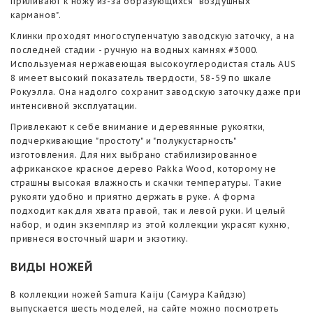
приливают к ножу из-за образующихся "воздушных
карманов".
Клинки проходят многоступенчатую заводскую заточку, а на
последней стадии - ручную на водных камнях #3000.
Используемая нержавеющая высокоуглеродистая сталь AUS
8 имеет высокий показатель твердости, 58-59 по шкале
Рокуэлла. Она надолго сохранит заводскую заточку даже при
интенсивной эксплуатации.
Привлекают к себе внимание и деревянные рукоятки,
подчеркивающие "простоту" и "полукустарность"
изготовления. Для них выбрано стабилизированное
африканское красное дерево Pakka Wood, которому не
страшны высокая влажность и скачки температуры. Такие
рукояти удобно и приятно держать в руке. А форма
подходит как для хвата правой, так и левой руки. И целый
набор, и один экземпляр из этой коллекции украсят кухню,
привнеся восточный шарм и экзотику.
ВИДЫ НОЖЕЙ
В коллекции ножей Samura Kaiju (Самура Кайдзю)
выпускается шесть моделей, на сайте можно посмотреть