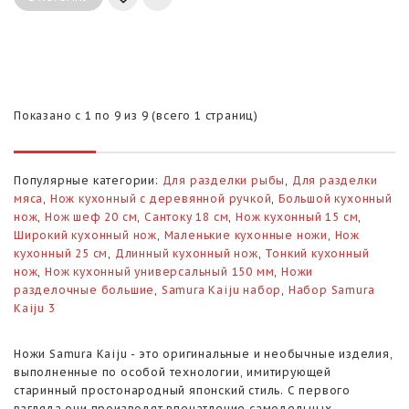
Показано с 1 по 9 из 9 (всего 1 страниц)
Популярные категории:
Для разделки рыбы
,
Для разделки
мяса
,
Нож кухонный с деревянной ручкой
,
Большой кухонный
нож
,
Нож шеф 20 см
,
Сантоку 18 см
,
Нож кухонный 15 см
,
Широкий кухонный нож
,
Маленькие кухонные ножи
,
Нож
кухонный 25 см
,
Длинный кухонный нож
,
Тонкий кухонный
нож
,
Нож кухонный универсальный 150 мм
,
Ножи
разделочные большие
,
Samura Kaiju набор
,
Набор Samura
Kaiju 3
Ножи Samura Kaiju - это оригинальные и необычные изделия,
выполненные по особой технологии, имитирующей
старинный простонародный японский стиль. С первого
взгляда они производят впечатление самодельных,