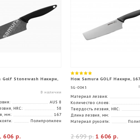
 Golf Stonewash Накири,
Нож Samura GOLF Накири, 16
SG-0043
В наличии
Материал лезвия:
звия:
AUS 8
Количество слоев:
езвия, HRC:
58
Твердость лезвия, HRC:
я, мм:
167
Длина лезвия, мм:
кояти:
Полипропилен
Материал рукояти:
Поли
1 606 р.
2 699 р.
1 606 р.