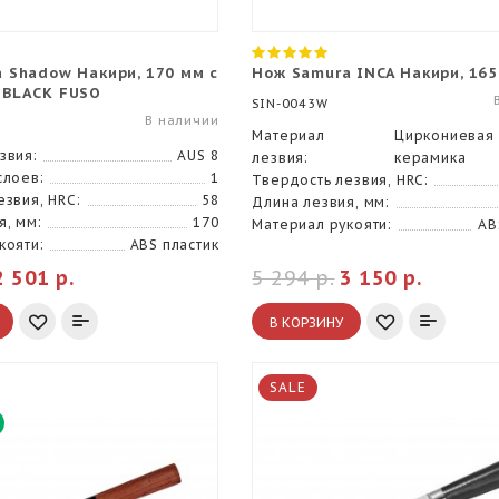
 Shadow Накири, 170 мм с
Нож Samura INCA Накири, 16
 BLACK FUSO
SIN-0043W
В наличии
Материал
Циркониевая
звия:
AUS 8
лезвия:
керамика
слоев:
1
Твердость лезвия, HRC:
езвия, HRC:
58
Длина лезвия, мм:
я, мм:
170
Материал рукояти:
AB
кояти:
ABS пластик
2 501 р.
5 294 р.
3 150 р.
В КОРЗИНУ
SALE