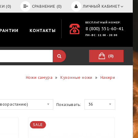
И (0)
СРАВНЕНИЕ (0)
ЛИЧНЫЙ КАБИНЕТ
БЕСПЛАТНЫЙ НОМЕР:
8 (800) 551-60-41
АРАНТИИ
КОНТАКТЫ
ПН-ВС: 11:00 - 20:00
(0)
Ножи самура
Кухонные ножи
Накири
(возрастанию)
36
Показывать:
SALE