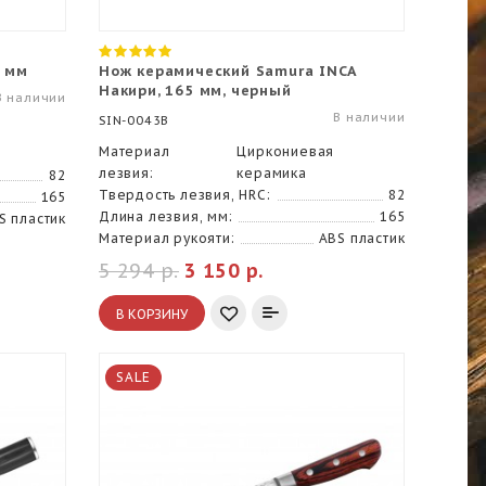
5 мм
Нож керамический Samura INCA
Накири, 165 мм, черный
В наличии
В наличии
SIN-0043B
Материал
Циркониевая
лезвия:
керамика
82
Твердость лезвия, HRC:
82
165
Длина лезвия, мм:
165
S пластик
Материал рукояти:
ABS пластик
5 294 р.
3 150 р.
В КОРЗИНУ
SALE