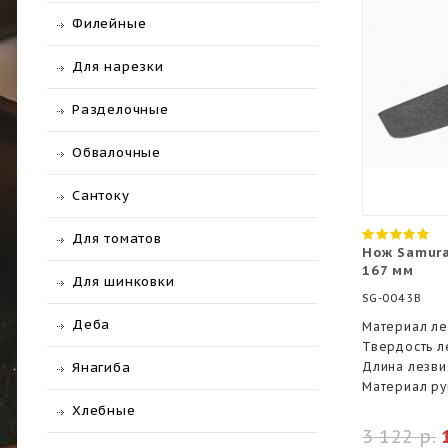
Филейные
Для нарезки
Разделочные
Обвалочные
Сантоку
Для томатов
Нож Samura
167 мм
Для шинковки
SG-0043B
Деба
Материал ле
Твердость л
Янагиба
Длина лезви
Материал ру
Хлебные
3 122 р.