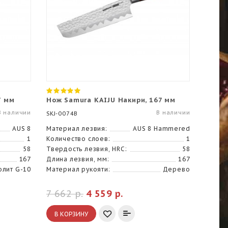
7 мм
Нож Samura KAIJU Накири, 167 мм
В наличии
В наличии
SKJ-0074B
AUS 8
Материал лезвия:
AUS 8 Hammered
1
Количество слоев:
1
58
Твердость лезвия, HRC:
58
167
Длина лезвия, мм:
167
олит G-10
Материал рукояти:
Дерево
7 662 р.
4 559 р.
В КОРЗИНУ