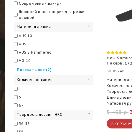
Современный накири
Японский нож-топорик для резки
овощей
Материал лезвия
AUS 10
AUS 8
AUS 8 Hammered
Нож Samura
VG-10
Накири, 17
VG-10, дамасск
Показать все (2)
SO-0174B
циркониевая керамика
Материал ле
Количество слоев
Количество 
1
Твердость л
5
Длина лезви
Материал ру
67
5 408 р.
Твердость лезвия, HRC
56-58
В КОРЗИНУ
58