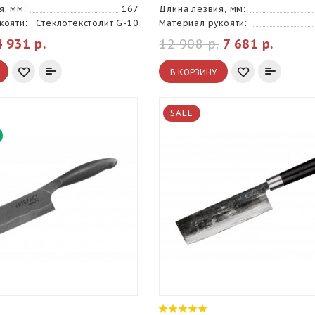
я, мм:
167
Длина лезвия, мм:
кояти:
Стеклотекстолит G-10
Материал рукояти:
4 931 р.
12 908 р.
7 681 р.
В КОРЗИНУ
SALE