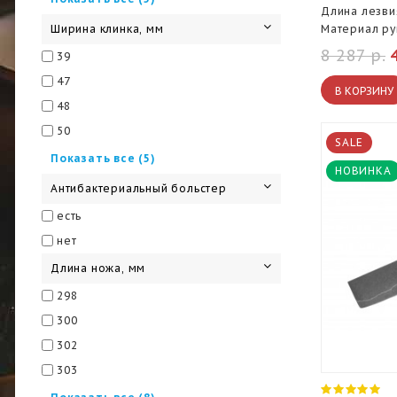
Длина лезви
2,3
Ширина клинка, мм
Материал ру
2,4
8 287 р.
39
2,5
47
В КОРЗИНУ
2,8
48
50
SALE
51
Показать все (5)
НОВИНКА
52
Антибактериальный больстер
54
есть
60
нет
67
Длина ножа, мм
298
300
302
303
305