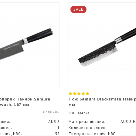
SALE
опорик Накири Samura
Нож Samura Blacksmith Накир
wash, 167 мм
мм
В наличии
SBL-0043/K
звия:
AUS 8
Материал лезвия:
AUS 8 
слоев:
1
Количество слоев:
езвия, HRC:
58
Твердость лезвия, HRC: