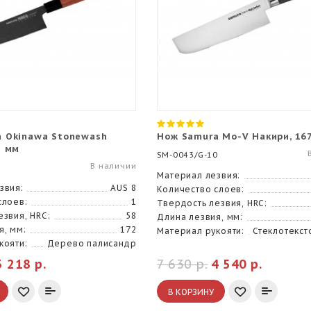
 Okinawa Stonewash
Нож Samura Mo-V Накири, 16
2 мм
SM-0043/G-10
В наличии
Материал лезвия:
звия:
AUS 8
Количество слоев:
слоев:
1
Твердость лезвия, HRC:
езвия, HRC:
58
Длина лезвия, мм:
я, мм:
172
Материал рукояти:
Стеклотекст
кояти:
Дерево палисандр
3 218 р.
7 630 р.
4 540 р.
В КОРЗИНУ