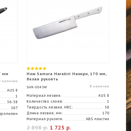
7 мм
Нож Samura Harakiri Накири, 170 мм,
белая рукоять
В наличии
В наличии
SHR-0043W
AUS 8
Материал лезвия:
AUS 8
1
Количество слоев:
1
56-58
Твердость лезвия, HRC:
58
167
Длина лезвия, мм:
170
пропилен
Материал рукояти:
ABS пластик
2 898 р.
1 725 р.