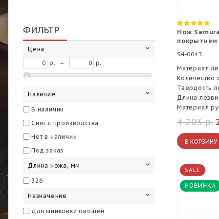
ФИЛЬТР
Нож Samura
покрытием
Цена
SH-0043
р.
–
р.
Материал ле
Количество 
Твердость л
Наличие
Длина лезви
Материал ру
В наличии
4 203 р.
Снят с производства
Нет в наличии
В КОРЗИНУ
Под заказ
Длина ножа, мм
SALE
326
НОВИНКА
Назначение
Для шинковки овощей