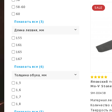
58-60
SALE
60
60-61
Показать все (3)
61
Длина лезвия, мм
82
155
161
165
167
168
Показать все (6)
170
Толщина обуха, мм
171
Японский т
1,3
Mo-V Stone
172
1,6
SM-0043B
173
1,7
Материал ле
174
1,8
Количество 
Твердость л
2,0
Показать все (5)