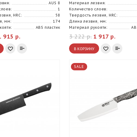
звия:
AUS 8
Материал лезвия:
слоев:
1
Количество слоев:
езвия, HRC:
58
Твердость лезвия, HRC:
я, мм:
174
Длина лезвия, мм:
кояти:
ABS пластик
Материал рукояти:
AB
1 915 р.
3 222 р.
1 917 р.
В КОРЗИНУ
SALE