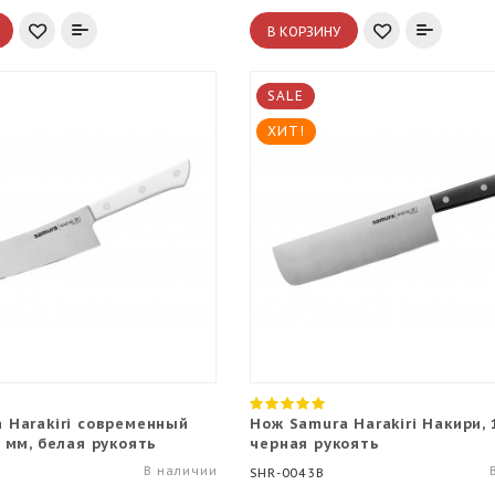
В КОРЗИНУ
SALE
ХИТ!
 Harakiri современный
Нож Samura Harakiri Накири, 
4 мм, белая рукоять
черная рукоять
В наличии
SHR-0043B