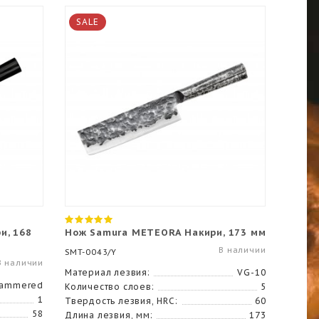
SALE
и, 168
Нож Samura METEORA Накири, 173 мм
В наличии
SMT-0043/Y
В наличии
Материал лезвия:
VG-10
Hammered
Количество слоев:
5
1
Твердость лезвия, HRC:
60
58
Длина лезвия, мм:
173