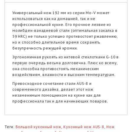
Универсальный нож 192 мм из серии Mo-V может
использоваться как на домашней, так и не
профессиональной кухне. Его прочное лезвие из
молибден-ванадиевой стали (оптимальная закалка в
59 HRC) не только успешно противостоит ржавлению,
но и способно длительное время сохранять
безупречность режущей кромки.
Эргономичная рукоять из нитевой стеклоткани G-10 в
первую очередь весьма долговечна. Плюс ко всему,
она способна противостоять механическим
воздействиям, влажности и высоким температурам.
Превосходное сочетание стали AUS-8 и
современного дизайна, делает этот нож
незаменимым помощником на кухне как для
профессионала так и для начинающих поваров.
Теги:
Большой кухонный нож
,
Кухонный нож AUS-8
,
Нож