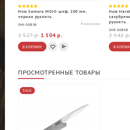
Нож Samura MOJO шеф, 200 мм,
Нож Harak
черная рукоять
зазубрен
рукоять
В наличии
SMJ-0085B
SHR-0086B
2 527 р.
1 504 р.
2 542 р
В КОРЗИНУ
В КОРЗИ
ПРОСМОТРЕННЫЕ ТОВАРЫ
SALE