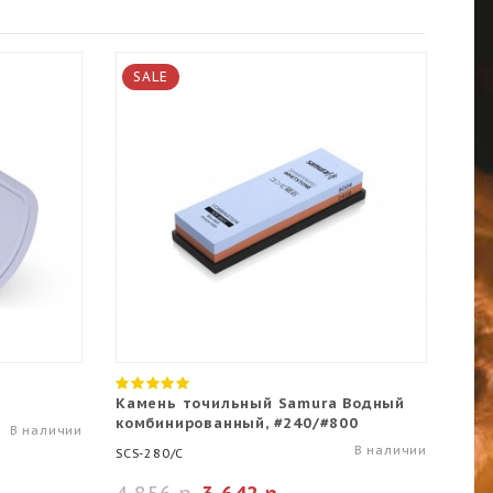
SALE
S
Камень точильный Samura Водный
Под
комбинированный, #240/#800
Sam
В наличии
В наличии
SCS-280/C
KBG