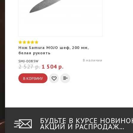
Нож Samura MOJO шеф, 200 мм,
белая рукоять
В наличии
SMJ-0085W
2 527 р.
1 504 р.
В КОРЗИНУ
БУДЬТЕ В КУРСЕ НОВИНО
АКЦИЙ И РАСПРОДАЖ...