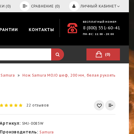
И (0)
СРАВНЕНИЕ (0)
ЛИЧНЫЙ КАБИНЕТ
БЕСПЛАТНЫЙ НОМЕР:
8 (800) 551-60-41
АРАНТИИ
КОНТАКТЫ
ПН-ВС: 11:00 - 20:00
(0)
 Samura
Нож Samura MOJO шеф, 200 мм, белая рукоять
22 отзывов
Артикул:
SMJ-0085W
Производитель:
Samura