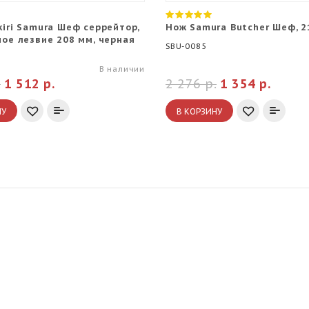
iri Samura Шеф серрейтор,
Нож Samura Butcher Шеф, 2
ное лезвие 208 мм, черная
SBU-0085
В наличии
.
1 512 р.
2 276 р.
1 354 р.
НУ
В КОРЗИНУ