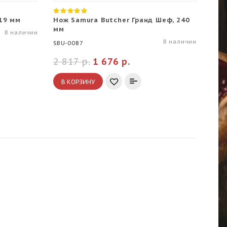
19 мм
Нож Samura Butcher Гранд Шеф, 240
Нож
мм
мм,
В наличии
В наличии
SBU-0087
SHR
2 817 р.
1 676 р.
2 8
В КОРЗИНУ
В