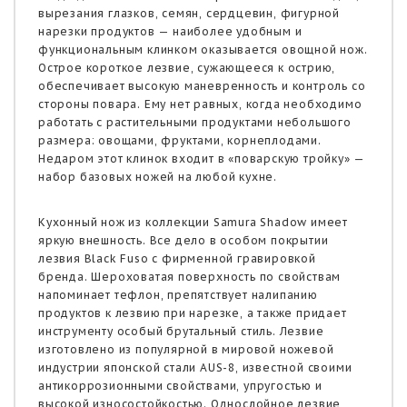
вырезания глазков, семян, сердцевин, фигурной
нарезки продуктов — наиболее удобным и
функциональным клинком оказывается овощной нож.
Острое короткое лезвие, сужающееся к острию,
обеспечивает высокую маневренность и контроль со
стороны повара. Ему нет равных, когда необходимо
работать с растительными продуктами небольшого
размера: овощами, фруктами, корнеплодами.
Недаром этот клинок входит в «поварскую тройку» —
набор базовых ножей на любой кухне.
Кухонный нож из коллекции Samura Shadow имеет
яркую внешность. Все дело в особом покрытии
лезвия Black Fuso с фирменной гравировкой
бренда. Шероховатая поверхность по свойствам
напоминает тефлон, препятствует налипанию
продуктов к лезвию при нарезке, а также придает
инструменту особый брутальный стиль. Лезвие
изготовлено из популярной в мировой ножевой
индустрии японской стали AUS-8, известной своими
антикоррозионными свойствами, упругостью и
высокой износостойкостью. Однослойное лезвие