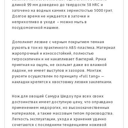
длиной 99 мм доведено до твердости 58 HRC и
заточено на водных камнях зернистостью 5000 грит.
Долгое время не нуждается в заточке и
неприхотливо в уходе – можно мыть в
посудомоечной машине.
Дополняет лезвие с черным покрытием темная
рукоять в тон из практичного ABS-пластика. Материал
жаропрочный и износостойкий, полностью
гигроскопичен и не накапливает бактерий. Ручка
приятная на ощупь, не скользит даже во влажной
ладони, не имеет выступов и зазоров. Монтаж
рукояти осуществлен по принципу «full tang» —
накладки крепятся к хвостовику лезвия заклепками.
Нож для овощей Самура Шедоу при всех своих
достоинствах имеет доступную цену, что оправдано
применением недорогих, но высококачественных
материалов, а также массовым типом производства.
Легкость эксплуатации, ухода и хранения удачно
сочетаются с последними тенденциями ножевой