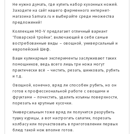
Не нужно думать,
где купить набор кухонных ножей
.
Заходите на сайт нашего фирменного интернет-
магазина Samura.ru и выбирайте среди множества
предложений!
Коллекция MO-V предлагает отличный вариант
"Поварской тройки", включающей в себя самые
востребованные виды – овощной, универсальный и
европейский Шеф.
Ваши кулинарные эксперименты заслуживают таких
помощников, ведь всего лишь три ножа могут
практически всё – чистить, резать, шинковать, рубить
и т.д.
Овощной, конечно, вряд ли способен рубить, но он
готов к профессиональной работе с овощами и
фруктами – почистить, удалить изъяны поверхности,
порезать на крупные кусочки.
Универсальным тоже вряд ли получится разрубить
тушку курицы, а вот настрогать салатик, порезать
колбасу или поучаствовать в приготовлении первых
блюд такой нож вполне готов.