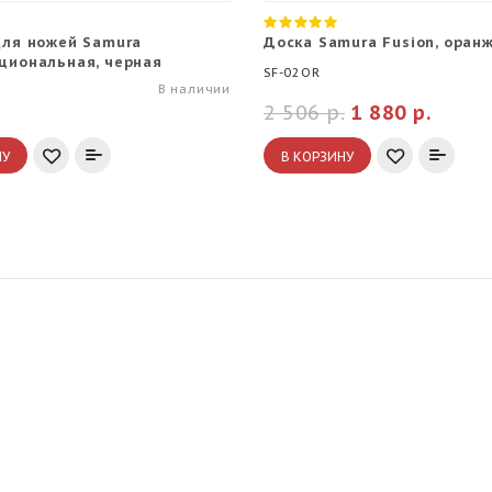
для ножей Samura
Доска Samura Fusion, оран
циональная, черная
SF-02OR
В наличии
2 506 р.
1 880 р.
НУ
В КОРЗИНУ