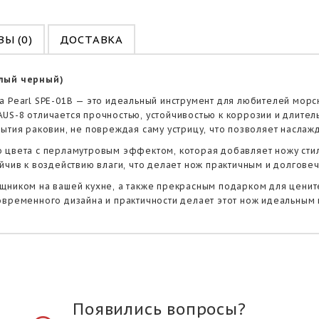
Ы (0)
ДОСТАВКА
плый черный)
a Pearl SPE-01B — это идеальный инструмент для любителей мор
US-8 отличается прочностью, устойчивостью к коррозии и длите
ытия раковин, не повреждая саму устрицу, что позволяет наслаж
о цвета с перламутровым эффектом, которая добавляет ножу ст
йчив к воздействию влаги, что делает нож практичным и долгове
щником на вашей кухне, а также прекрасным подарком для ценит
овременного дизайна и практичности делает этот нож идеальным
Появились вопросы?