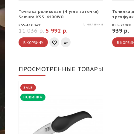
Точилка роликовая (4 угла заточки)
Точилка 
Samura KSS-4100WO
трехфунк
В наличии
KSS-4100WO
KSS-3200B
11 036 р.
5 992 р.
939 р.
В КОРЗИНУ
В КОРЗИ
ПРОСМОТРЕННЫЕ ТОВАРЫ
SALE
НОВИНКА