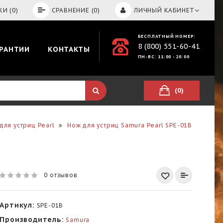
И (0)
СРАВНЕНИЕ (0)
ЛИЧНЫЙ КАБИНЕТ
БЕСПЛАТНЫЙ НОМЕР:
8 (800) 551-60-41
АРАНТИИ
КОНТАКТЫ
ПН-ВС: 11:00 - 20:00
(0)
для устриц Pearl
Нож для устриц Samura Pearl SPE-01B
0 отзывов
Артикул:
SPE-01B
Производитель:
Samura