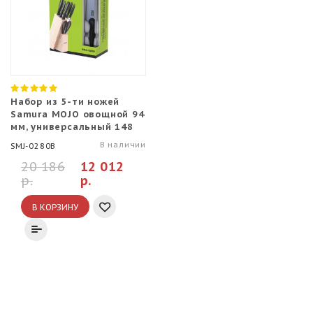
Набор из 5-ти ножей
Samura MOJO овощной 94
мм, универсальный 148
мм, филейный 218 мм,
В наличии
SMJ-0280B
для хлеба 194 мм, Шеф
200 мм, мусата, ножниц и
20 186
12 012
подставки
р.
р.
В КОРЗИНУ