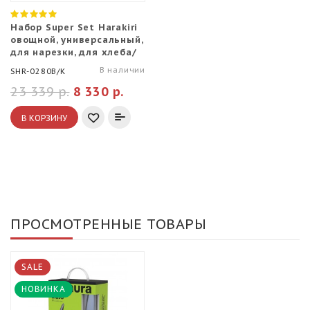
Набор Super Set Harakiri
овощной, универсальный,
для нарезки, для хлеба/
для замороженных
В наличии
SHR-0280B/K
продуктов, шеф, мусат,
ножницы, магнитный
23 339 р.
8 330 р.
держатель
В КОРЗИНУ
ПРОСМОТРЕННЫЕ ТОВАРЫ
SALE
НОВИНКА