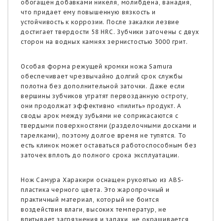
обогащен добавками никеля, молибдена, ванадия,
что придает ему повышенную вязкость и
устойчивость к коррозии. После закалки лезвие
достигает твердости 58 HRC. Зубчики заточены с двух
сторон на водных камнях зернистостью 3000 грит.
Особая форма режущей кромки ножа Samura
обеспечивает чрезвычайно долгий срок службы
полотна без дополнительной заточки. Даже если
вершины зубчиков утратят первозданную остроту,
они продолжат эффективно «пилить» продукт. А
своды арок между зубьями не соприкасаются с
твердыми поверхностями (разделочными досками и
тарелками), поэтому долгое время не тупятся. То
есть клинок может оставаться работоспособным без
заточек вплоть до полного срока эксплуатации.
Нож Самура Харакири оснащен рукоятью из ABS-
пластика черного цвета. Это жаропрочный и
практичный материал, который не боится
воздействия влаги, высоких температур, не
впитывает загрязнения и запахи, не окрашивается