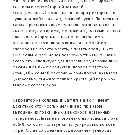
Многоцелевой кухонный нож с длинным широким
лезвием и серрейторной заточкой –
функциональный помощник и повара ресторана, и
кулинара-любителя на домашней кухне. По внешним
характеристикам является аналогом шеф-ножа, но
имеет режущую кромку с острыми зубчиками. Лезвие
классической формы – наиболее широкое у
основания и зауженное у кончика. Серрейтор
способен не просто резать, а пилить продукт, что
еще больше расширяет возможности клинка. Чаще
всего его используют для нарезки подмороженных
мясных и рыбных продуктов, плодов с плотной
кожицей и сочной мякотью — помидоров, ананасов,
цитрусовых, свежего хлеба с хрустящей корочкой,
твердых сортов сыра.
Серрейтор из коллекции Samura Harakiri имеет
доступную стоимость и легкий вес, при этом
выполнен из практичных и высококачественных
материалов. Лезвие изготовлено из японской стали
AUS-8, которая пользуется популярностью во всем
мире. Сплав со средним содержанием углерода