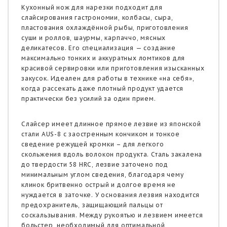
Кухонный нож для нарезки подходит для
слайсирования гастрономии, колбасы, сыра,
пластования охлаждённой рыбы, приготовления
суши и роллов, шаурмы, карпаччо, мясных
деликатесов. Его специализация — создание
максимально тонких и аккуратных ломтиков для
красивой сервировки или приготовления изысканных
закусок. Идеален для работы в технике «на себя»,
когда рассекать даже плотный продукт удается
практически без усилий за один прием.
Слайсер имеет длинное прямое лезвие из японской
стали AUS-8 с заостренным кончиком и тонкое
сведение режущей кромки – для легкого
скольжения вдоль волокон продукта. Сталь закалена
до твердости 58 HRC, лезвие заточено под
минимальным углом сведения, благодаря чему
клинок бритвенно острый и долгое время не
нуждается в заточке. У основания лезвия находится
предохранитель, защищающий пальцы от
соскальзывания. Между рукоятью и лезвием имеется
больстер, необходимый для оптимальной