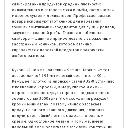
слайсирования продуктов средней плотности:
охлажденного и готового мяса и рыбы, гастрономии,
морепродуктов и деликатесов. Профессиональные
повара используют этот клинок для нарезания
тонкими ломтиками ингредиентов для суши и роллов,
закусок из солёной рыбы. Главная особенность
слайсера — длинное прямое лезвие с выраженным
заостренным кончиком, которое отлично
справляется с нарезкой продуктов практически
любого размера.
Кухонный нож из коллекции Samura Harakiri имеет
лезвие длиной 195 мм и легкий вес – всего 90 г.
Режущее полотно из японской стали AUS-8 устойчиво
к появлению коррозии, в меру гибкое и очень
острое, заточено с двух сторон на водных камнях
зернистостью 3000 грит. Угол схождения режущей
кромки минимален, поэтому клинок рассекает
продукт с одного плавного движения, позволяя
получить тончайший ломтик с идеально ровным
срезом. Однослойное лезвие, к тому же, имеет
небольшой вес и облегчает массу всей конструкции.