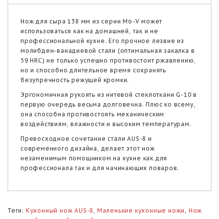
Нож для сыра 138 мм из серии Mo-V может
использоваться как на домашней, так и не
профессиональной кухне. Его прочное лезвие из
молибден-ванадиевой стали (оптимальная закалка в
59 HRC) не только успешно противостоит ржавлению,
но и способно длительное время сохранять
безупречность режущей кромки.
Эргономичная рукоять из нитевой стеклоткани G-10 в
первую очередь весьма долговечна. Плюс ко всему,
она способна противостоять механическим
воздействиям, влажности и высоким температурам.
Превосходное сочетание стали AUS-8 и
современного дизайна, делает этот нож
незаменимым помощником на кухне как для
профессионала так и для начинающих поваров.
Теги:
Кухонный нож AUS-8
,
Маленькие кухонные ножи
,
Нож