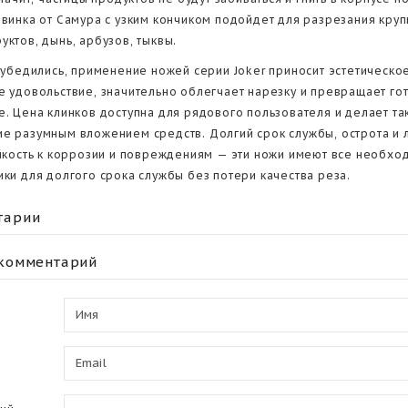
овинка от Самура с узким кончиком подойдет для разрезания кру
уктов, дынь, арбузов, тыквы.
ы убедились, применение ножей серии Joker приносит эстетическо
е удовольствие, значительно облегчает нарезку и превращает гот
е. Цена клинков доступна для рядового пользователя и делает та
е разумным вложением средств. Долгий срок службы, острота и 
ойкость к коррозии и повреждениям — эти ножи имеют все необх
ики для долгого срока службы без потери качества реза.
тарии
 комментарий