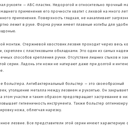
ал рукояти — ABC-пластик. Недорогой и относительно прочный м
машнего применения его прочности хватит с лихвой на много лет
нного применения. Поверхность гладкая, не накапливает загрязн
тно лежит в руке. Форма ручки имеет плавные изгибы для удоб
ладонью.
ой монтаж. Стержневой хвостовик лезвия проходит через весь к
и, скреплен с пластиковыми обкладками. Это один из самых наде
ечных способов крепления ручки. Отсутствие лишних стыков и за
той серии. Ладонь эти ножи не натирают даже при долгой и интен
е.
е больстера. Антибактериальный больстер — это своеобразный
ек, утолщение металла между лезвием и рукоятью. Он закрывает
а этом участке и таким образом предотвращает застревание в ни
повышает гигиеничность инструмента. Также больстер оптимизиру
ировку ножа, облегчая нарезку.
нное лезвие. Все представители этой серии имеют характерную