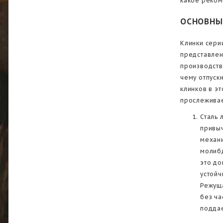
какое реком
ОСНОВНЫ
Клинки сери
представлен
производств
чему отпуск
клинков в э
прослеживае
Сталь 
привыч
механи
молибд
это до
устойч
Режуща
без ча
поддае