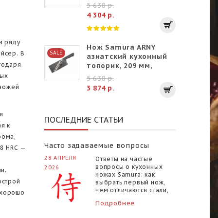
коралловый
5 638 р.
4 304 р.
м ряду
Нож Samura ARNY
йсер. В
SALE
азиатский кухонный
годаря
топорик, 209 мм,
серый
ных
5 638 р.
 ножей
3 874 р.
я
ПОСЛЕДНИЕ СТАТЬИ
я к
рома,
Часто задаваемые вопросы
58 HRC —
28 АПРЕЛЯ
Ответы на частые
вопросы о кухонных
2026
и.
ножах Samura: как
острой
выбрать первый нож,
чем отличаются стали,
ь хорошо
как ухаживать за
Подробнее
ножами и чем их
точить...