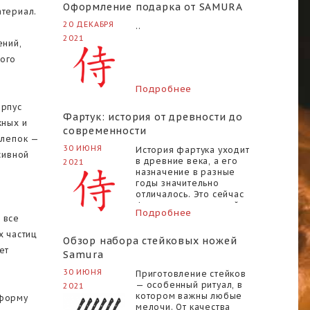
Оформление подарка от SAMURA
атериал.
20 ДЕКАБРЯ
..
2021
ений,
ного
Подробнее
орпус
Фартук: история от древности до
жных и
современности
клепок —
30 ИЮНЯ
История фартука уходит
сивной
в древние века, а его
2021
назначение в разные
годы значительно
отличалось. Это сейчас
фартук — неизменный
Подробнее
аксессуар повара,
 все
официанта и
х частиц
представителей других
Обзор набора стейковых ножей
профессий, а в
ет
Samura
прошлом ..
30 ИЮНЯ
Приготовление стейков
— особенный ритуал, в
2021
котором важны любые
 форму
мелочи. От качества