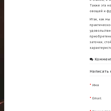
Также эта н
овощей и фр
Итак, как м
практическо
удовольстви
приобретени
заточки, ст
характерист
Коммен
Написать
Имя
Email