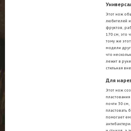
Универса
Этот нож об
любителей и
фруктов, ра
170 см, это 
тому же это
модели друг
что несколь
лежит в руке
стильная вн
Для наре
Этот нож со
пластования
почти 30 см,
пластовать 
помогает ем
антибактери
и стыков, а 