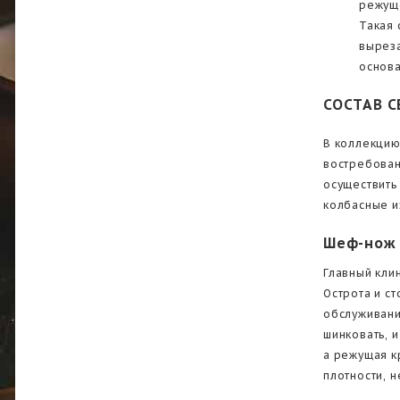
режуще
Такая 
выреза
основа
СОСТАВ С
В коллекцию
востребован
осуществить
колбасные и
Шеф-нож
Главный клин
Острота и с
обслуживани
шинковать, и
а режущая к
плотности, 