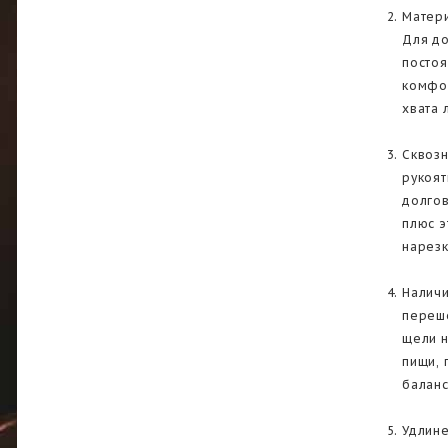
Матери
Для до
постоя
комфор
хвата 
Сквозн
рукоят
долгов
плюс э
нарезк
Наличи
переше
щели н
пищи, 
баланс
Удлине