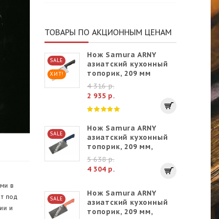
ТОВАРЫ ПО АКЦИОННЫМ ЦЕНАМ
Нож Samura ARNY
SALE
азиатский кухонный
топорик, 209 мм
ХИТ!
4 316 р.
2 935 р.
Нож Samura ARNY
SALE
азиатский кухонный
топорик, 209 мм,
бирюзовый
5 638 р.
4 304 р.
ми в
Нож Samura ARNY
т под
SALE
азиатский кухонный
ии и
топорик, 209 мм,