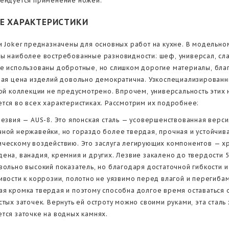
ендуется применение ножей.
Е ХАРАКТЕРИСТИКИ
и Joker предназначены для основных работ на кухне. В модельно
ы наиболее востребованные разновидности: шеф, универсал, сла
е использованы добротные, но слишком дорогие материалы, бла
ная цена изделий довольно демократична. Узкоспециализирован
той коллекции не предусмотрено. Впрочем, универсальность этих
тся во всех характеристиках. Рассмотрим их подробнее:
лезвия — AUS-8. Это японская сталь — усовершенствованная верси
ной нержавейки, но гораздо более твердая, прочная и устойчива
ческому воздействию. Это заслуга легирующих компонентов — х
ена, ванадия, кремния и других. Лезвие закалено до твердости 
вольно высокий показатель, но благодаря достаточной гибкости и
ивости к коррозии, полотно не уязвимо перед влагой и перегибам
я кромка твердая и поэтому способна долгое время оставаться 
стых заточек. Вернуть ей остроту можно своими руками, эта стал
тся заточке на водных камнях.