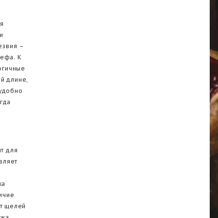
я
и
езвия –
шефа. К
логичные
й длине,
 удобно
огда
т для
авляет
ка
личие
ет щелей
ожа.