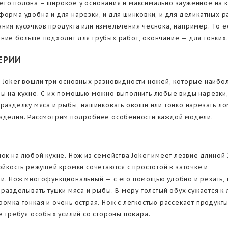
го полона – широкое у основания и максимально зауженное на к
форма удобна и для нарезки, и для шинковки, и для деликатных р
ния кусочков продукта или измельчения чеснока, например. То е
ние больше подходит для грубых работ, окончание — для тонких
ЕРИИ
 Joker вошли три основных разновидности ножей, которые наибо
ы на кухне. С их помощью можно выполнить любые виды нарезки
 разделку мяса и рыбы, нашинковать овощи или тонко нарезать л
зделия. Рассмотрим подробнее особенности каждой модели.
ок на любой кухне. Нож из семейства Joker имеет лезвие длиной 
тойкость режущей кромки сочетаются с простотой в заточке и
и. Нож многофункциональный — с его помощью удобно и резать, 
 разделывать тушки мяса и рыбы. В меру толстый обух сужается к 
ромка тонкая и очень острая. Нож с легкостью рассекает продукт
не требуя особых усилий со стороны повара.