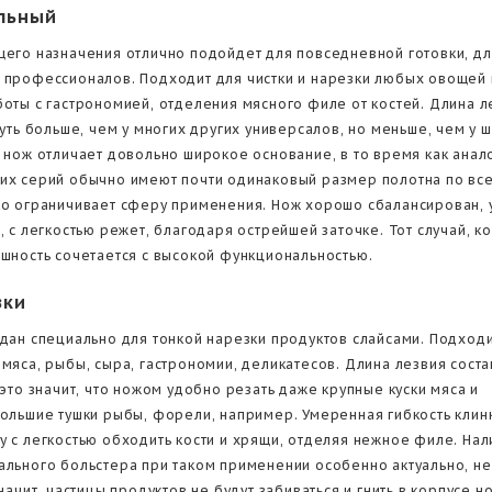
льный
щего назначения отлично подойдет для повседневной готовки, дл
 профессионалов. Подходит для чистки и нарезки любых овощей 
боты с гастрономией, отделения мясного филе от костей. Длина л
чуть больше, чем у многих других универсалов, но меньше, чем у 
т нож отличает довольно широкое основание, в то время как ана
их серий обычно имеют почти одинаковый размер полотна по все
ко ограничивает сферу применения. Нож хорошо сбалансирован,
, с легкостью режет, благодаря острейшей заточке. Тот случай, к
ешность сочетается с высокой функциональностью.
зки
здан специально для тонкой нарезки продуктов слайсами. Подходи
 мяса, рыбы, сыра, гастрономии, деликатесов. Длина лезвия сост
 это значит, что ножом удобно резать даже крупные куски мяса и
большие тушки рыбы, форели, например. Умеренная гибкость клин
у с легкостью обходить кости и хрящи, отделяя нежное филе. На
ального больстера при таком применении особенно актуально, н
значит, частицы продуктов не будут забиваться и гнить в корпусе н