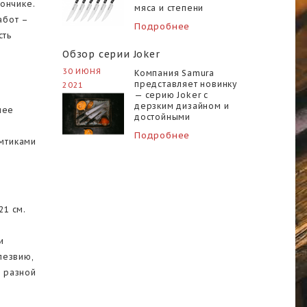
ончике.
мяса и степени
прожарки зависят вкус и
абот –
Подробнее
консистенция блюда, а
сть
от продуманной подачи
.
— удобство
Обзор серии Joker
употребления и
30 ИЮНЯ
Компания Samura
эстетик..
представляет новинку
2021
— серию Joker с
дерзким дизайном и
лее
достойными
,
практическими
Подробнее
характеристиками.
омтиками
Изделия выпускаются с
рукоятями в белом и
черном цвете,
позволяя потребителю
подобрат..
21 см.
и
лезвию,
ы разной