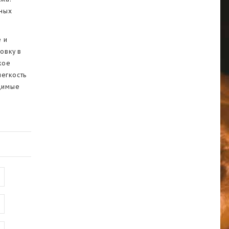
пных
е и
овку в
кое
легкость
одимые