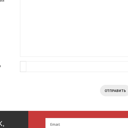
ий
а
ОТПРАВИТЬ
К,