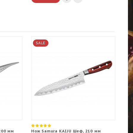
SALE
S
Н
200 мм
Нож Samura KAIJU Шеф, 210 мм
Сер