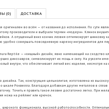
Ы (0)
ДОСТАВКА
я оригинален во всём — от названия до исполнения. По сути яв
оэтому производители и выбрали термин «модерн». Клинок внуши
тейков. А опущенный вниз кончик лезвия оптимизирует шинковку к
ью удобно совершать повседневную нарезку ингредиентов для пе
mura Reptile — «хищный» дизайн, явно намекающий на сходство к
ших динозавров, символизирует их мощь и силу. На рукояти им
 полый внутри, что обеспечивает легкий вес изделия, несмотря н
о дизайна. Так, конструкция цельнолитая, изготовлена из высоко
 по шкале Роквелла. Благодаря добавкам других металлов в сплав
точку. Точить и править такое лезвие достаточно легко. При же
я ножа на рейлинг или крючок.
и, широкого функционала, высокой работоспособности. Оптимальн