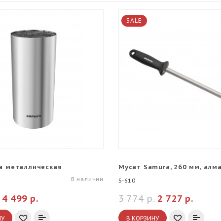
SALE
а металлическая
Мусат Samura, 260 мм, алм
В наличии
S-610
4 499 р.
3 774 р.
2 727 р.
НУ
В КОРЗИНУ