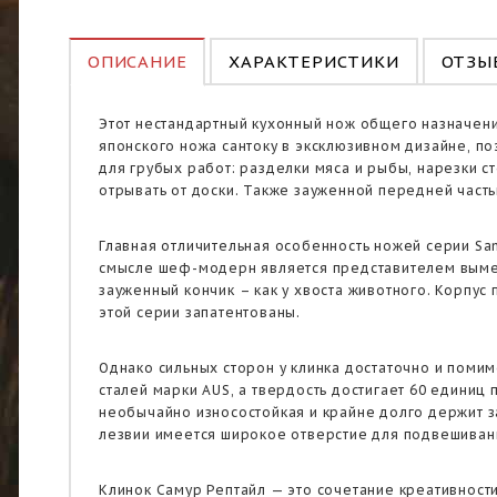
ОПИСАНИЕ
ХАРАКТЕРИСТИКИ
ОТЗЫВ
Этот нестандартный кухонный нож общего назначени
японского ножа сантоку в эксклюзивном дизайне, п
для грубых работ: разделки мяса и рыбы, нарезки с
отрывать от доски. Также зауженной передней част
Главная отличительная особенность ножей серии Sa
смысле шеф-модерн является представителем вымер
зауженный кончик – как у хвоста животного. Корпус
этой серии запатентованы.
Однако сильных сторон у клинка достаточно и помим
сталей марки AUS, а твердость достигает 60 единиц
необычайно износостойкая и крайне долго держит за
лезвии имеется широкое отверстие для подвешивани
Клинок Самур Рептайл — это сочетание креативност