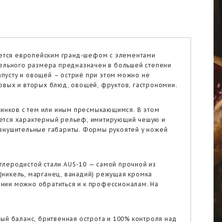
ляется европейским гранд-шефом с элементами
тельного размера предназначен в большей степени
апусту и овощей – остриё при этом можно не
рвых и вторых блюд, овощей, фруктов, гастрономии.
линков с тем или иным пресмыкающимся. В этом
еется характерный рельеф, имитирующий чешую и
а внушительные габариты. Формы рукоятей у ножей
углеродистой стали AUS-10 — самой прочной из
 (никель, марганец, ванадий) режущая кромка
лании можно обратиться и к профессионалам. На
ый баланс, бритвенная острота и 100% контроля над