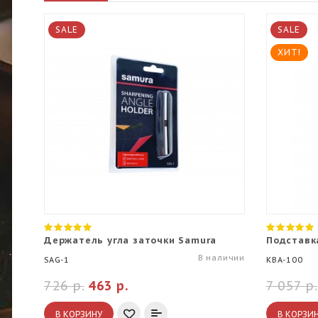
SALE
SALE
ХИТ!
Держатель угла заточки Samura
Подставк
В наличии
SAG-1
KBA-100
726 р.
463 р.
7 057 р.
В КОРЗИНУ
В КОРЗИ