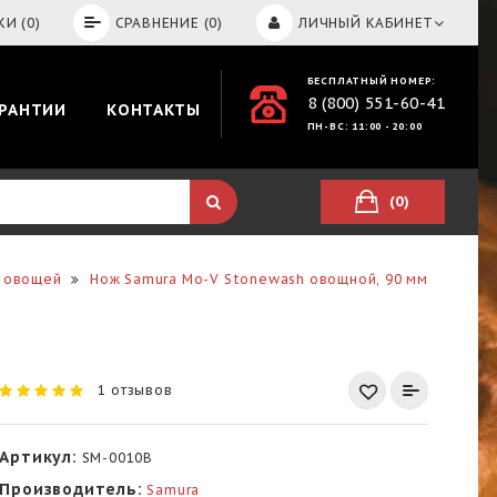
И (0)
СРАВНЕНИЕ (0)
ЛИЧНЫЙ КАБИНЕТ
БЕСПЛАТНЫЙ НОМЕР:
8 (800) 551-60-41
АРАНТИИ
КОНТАКТЫ
ПН-ВС: 11:00 - 20:00
(0)
 овощей
Нож Samura Mo-V Stonewash овощной, 90 мм
1 отзывов
Артикул:
SM-0010B
Производитель:
Samura