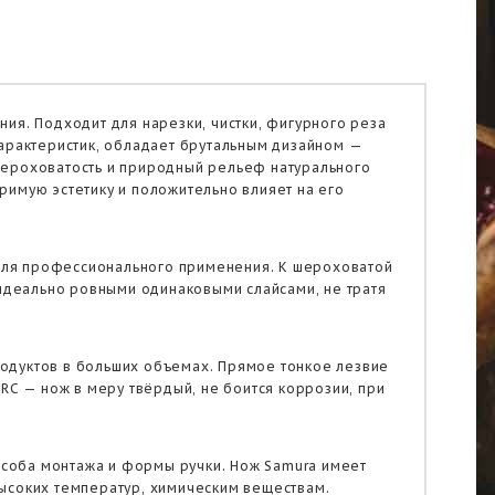
ия. Подходит для нарезки, чистки, фигурного реза
характеристик, обладает брутальным дизайном —
шероховатость и природный рельеф натурального
римую эстетику и положительно влияет на его
т для профессионального применения. К шероховатой
 идеально ровными одинаковыми слайсами, не тратя
продуктов в больших объемах. Прямое тонкое лезвие
RC — нож в меру твёрдый, не боится коррозии, при
пособа монтажа и формы ручки. Нож Samura имеет
ысоких температур, химическим веществам.