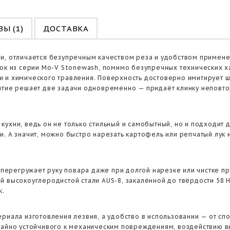
Ы (1)
ДОСТАВКА
и, отличается безупречным качеством реза и удобством применен
нок из серии Mo-V Stonewash, помимо безупречных технических 
и и химического травления. Поверхность достоверно имитирует 
ытие решает две задачи одновременно — придаёт клинку неповто
кухни, ведь он не только стильный и самобытный, но и подходи
и. А значит, можно быстро нарезать картофель или репчатый лук
е перегружает руку повара даже при долгой нарезке или чистке 
 высокоуглеродистой стали AUS-8, закалённой до твёрдости 58 H
к.
ериала изготовления лезвия, а удобство в использовании — от с
чайно устойчивого к механическим повреждениям, воздействию в