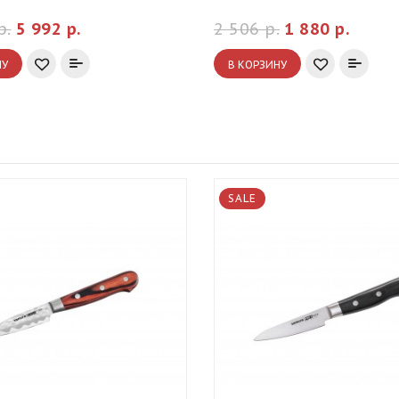
р.
5 992 р.
2 506 р.
1 880 р.
НУ
В КОРЗИНУ
SALE