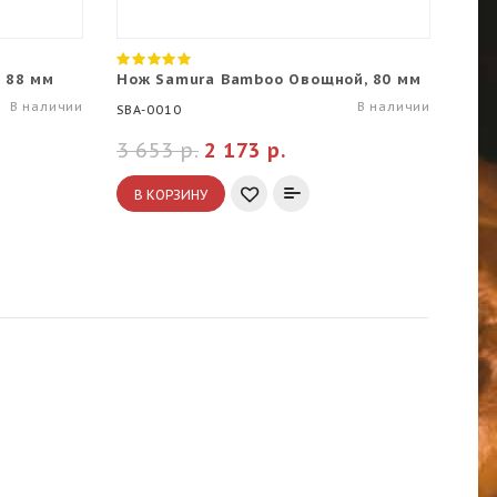
 88 мм
Нож Samura Bamboo Овощной, 80 мм
Нож
В наличии
В наличии
SBA-0010
SM-0
3 653 р.
2 173 р.
6 2
В КОРЗИНУ
В