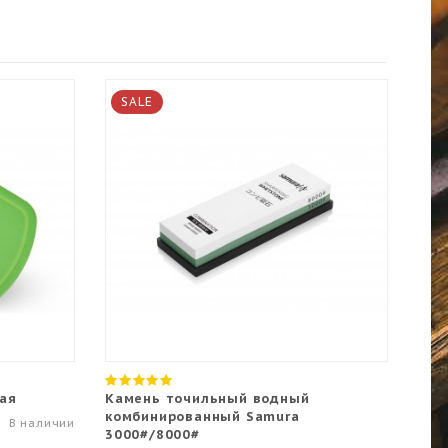
SALE
S
ная
Камень точильный водный
Кам
комбинированный Samura
#50
В наличии
3000#/8000#
SWS