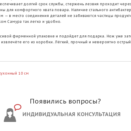
еспечивает долгий срок службы, стержень лезвия проходит через
ны для комфортного хвата повара. Наличие стального антибакте
ым — в место соединения деталей не забиваются частицы продук
жом Самура так легко и удобно.
сивой фирменной упаковке и подойдет для подарка. Нож уже зат
вы извлечёте его из коробки. Лёгкий, прочный и невероятно острый
кухонный 10 см
Появились вопросы?
ИНДИВИДУАЛЬНАЯ КОНСУЛЬТАЦИЯ