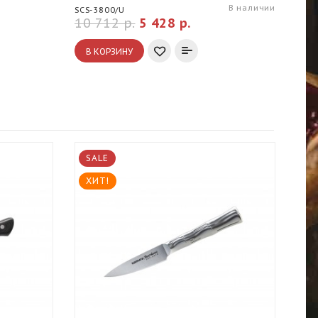
В наличии
SCS-3800/U
10 712 р.
5 428 р.
4 6
В КОРЗИНУ
В
SALE
S
ХИТ!
Х