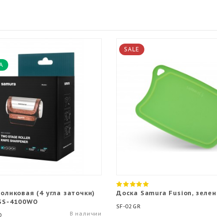
SALE
А
оликовая (4 угла заточки)
Доска Samura Fusion, зеле
SS-4100WO
SF-02GR
В наличии
O