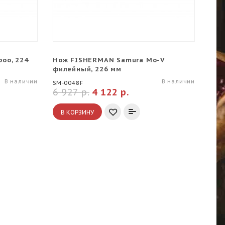
oo, 224
Нож FISHERMAN Samura Mo-V
Нож
филейный, 226 мм
SM-0
В наличии
В наличии
SM-0048F
6 927 р.
4 122 р.
7 4
В КОРЗИНУ
В