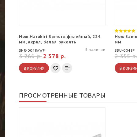
Нож Harakiri Samura филейный, 224
Нож Samu
мм, акрил, белая рукоять
мм
В наличии
SHR-0048AWF
SBU-0048F
3 266 р.
2 378 р.
2 355 р
В КОРЗИНУ
В КОРЗИ
ПРОСМОТРЕННЫЕ ТОВАРЫ