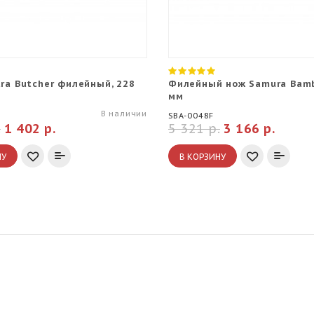
ra Butcher филейный, 228
Филейный нож Samura Bamb
мм
В наличии
SBA-0048F
.
1 402 р.
5 321 р.
3 166 р.
НУ
В КОРЗИНУ