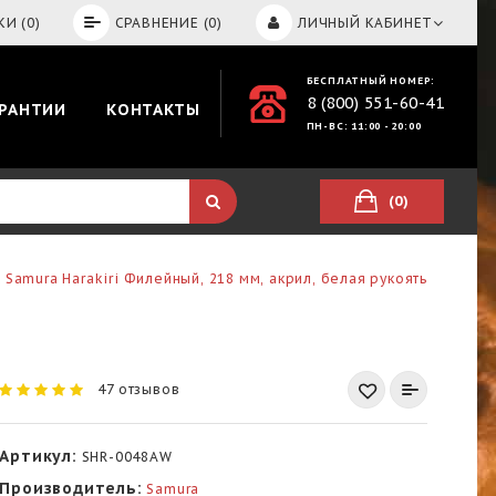
И (0)
СРАВНЕНИЕ (0)
ЛИЧНЫЙ КАБИНЕТ
БЕСПЛАТНЫЙ НОМЕР:
8 (800) 551-60-41
АРАНТИИ
КОНТАКТЫ
ПН-ВС: 11:00 - 20:00
(0)
 Samura Harakiri Филейный, 218 мм, акрил, белая рукоять
47 отзывов
Артикул:
SHR-0048AW
Производитель:
Samura