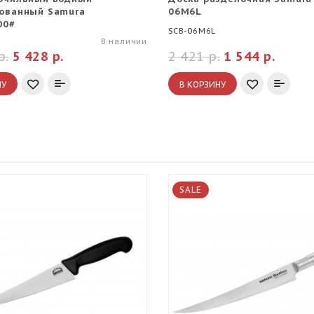
ованный Samura
06M6L
00#
SCB-06M6L
В наличии
р.
5 428 р.
2 421 р.
1 544 р.
НУ
В КОРЗИНУ
SALE