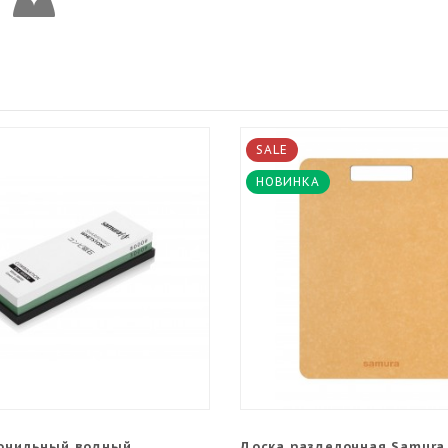
SALE
НОВИНКА
очильный водный
Доска разделочная Samura