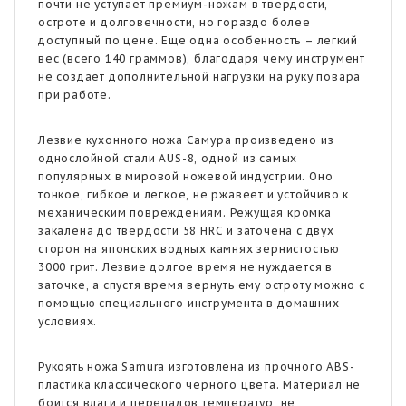
почти не уступает премиум-ножам в твердости,
остроте и долговечности, но гораздо более
доступный по цене. Еще одна особенность – легкий
вес (всего 140 граммов), благодаря чему инструмент
не создает дополнительной нагрузки на руку повара
при работе.
Лезвие кухонного ножа Самура произведено из
однослойной стали AUS-8, одной из самых
популярных в мировой ножевой индустрии. Оно
тонкое, гибкое и легкое, не ржавеет и устойчиво к
механическим повреждениям. Режущая кромка
закалена до твердости 58 HRC и заточена с двух
сторон на японских водных камнях зернистостью
3000 грит. Лезвие долгое время не нуждается в
заточке, а спустя время вернуть ему остроту можно с
помощью специального инструмента в домашних
условиях.
Рукоять ножа Samura изготовлена из прочного ABS-
пластика классического черного цвета. Материал не
боится влаги и перепадов температур, не