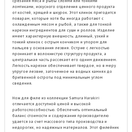
срезания мяса и рыбы слоями или тонкими
ломтиками, искусного отделения ценного продукта
от костей, хрящей и шкурок. Этот клинок пригодится
поварам, которые хотя бы иногда работают с
охлажденным мясом и рыбой, а также для тонкой
нарезки ингредиентов для суши и роллов. Изделие
имеет характерную внешность: длинный, узкий и
тонкий клинок с острым кончиком и упором для
пальцев у основания лезвия. Острие с легкостью
проникает в волокнистую структуру продукта, а
центральная часть рассекает его одним движением.
Легкость нарезки обеспечивает твердое, но в меру
упругое лезвие, заточенное на водных камнях до
бритвенной остроты под минимальным углом
сведения.
Нож для филе из коллекции Samura Harakiri
отличается доступной ценой и высокой
работоспособностью. Обеспечить оптимальный
баланс стоимости и содержания производителю
удается за счет массового типа производства и
недорогих, но надежных материалов. Этот филейник