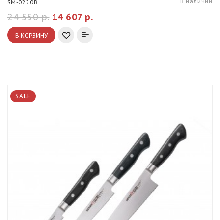
В наличии
SM-0220B
24 550 р.
14 607 р.
В КОРЗИНУ
SALE