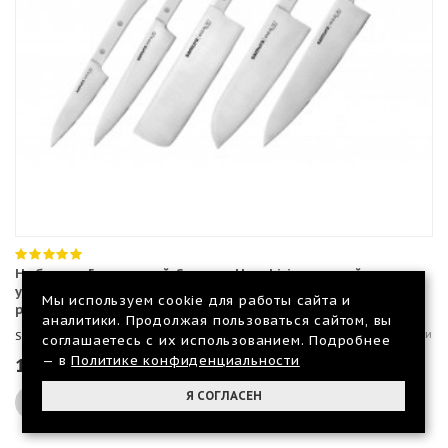
Набор из 5-ти ножей Samura Harakiri овощной,
универсальный 150 мм, накири, сантоку, шеф, белая
Мы используем cookie для работы сайта и
рукоять
аналитики. Продолжая пользоваться сайтом, вы
Нет в наличии
SHR-0250W
соглашаетесь с их использованием. Подробнее
— в
Политике конфиденциальности
13 649 р.
Я СОГЛАСЕН
В КОРЗИНУ