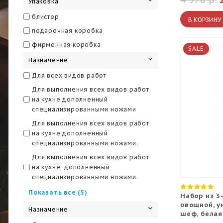
Упаковка
шеф, сантоку
блистер
В КОРЗИНУ
овощной, универсальный, слайсер,
подарочная коробка
шеф
фирменная коробка
Овощной, универсальный,
SALE
филейный, для хлеба, шеф, браш-
Назначение
подставка
Для всех видов работ
Овощной, универсальный,
филейный, для хлеба, шеф, мусат,
Для выполнения всех видов работ
ножницы, подставка
на кухне дополненный
специализированными ножами
овощной, универсальный, шеф
Для выполнения всех видов работ
овощной, универсальный, шеф,
на кухне дополненный
подставка
специализированными ножами.
универсальный, накири, шеф
Для выполнения всех видов работ
на кухне, дополненный
специализированными ножами.
Для кухни
Показать все (5)
Набор из 3
овощной, у
Набор для выполнения основных
Назначение
шеф, белая
кухонных работ с расширенным