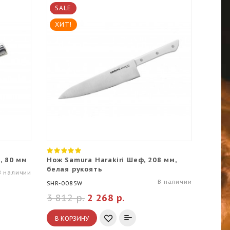
SALE
ХИТ!
, 80 мм
Нож Samura Harakiri Шеф, 208 мм,
белая рукоять
В наличии
В наличии
SHR-0085W
3 812 р.
2 268 р.
В КОРЗИНУ