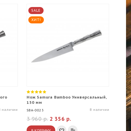
SALE
ХИТ!
ого
Нож Samura Bamboo Универсальный,
150 мм
В наличии
В наличии
SBA-0023
3 960 р.
2 356 р.
В КОРЗИНУ