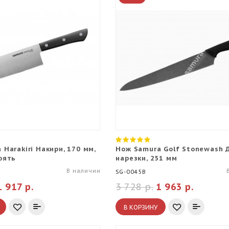
Harakiri Накири, 170 мм,
Нож Samura Golf Stonewash 
оять
нарезки, 251 мм
В наличии
SG-0045B
1 917 р.
3 728 р.
1 963 р.
В КОРЗИНУ