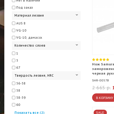
Нет в наличии
Под заказ
Материал лезвия
AUS 8
VG-10
VG-10, дамасск
Количество слоев
1
5
Нож Samura
67
замороженн
черная рук
Твердость лезвия, HRC
SHR-0057B
56-58
2 665 р.
58
58-59
В КОРЗИНУ
60
60-61
Показать все (2)
SALE