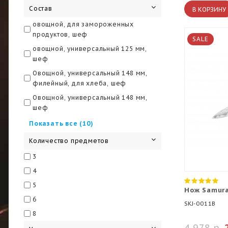
390x170x29
Состав
891
В КОРЗИНУ
393x170x35
овощной, для замороженных
398x170x30
продуктов, шеф
SALE
398x259x30
овощной, универсальный 125 мм,
шеф
420х240х65
Овощной, универсальный 148 мм,
425x310x20
филейный, для хлеба, шеф
430x220x20
Овощной, универсальный 148 мм,
435x220x20
шеф
460x210x20
овощной, универсальный 152 мм,
Показать все (10)
шеф
Количество предметов
овощной, универсальный, для
нарезки, для хлеба/для
3
замороженных продуктов, шеф,
4
ножницы, мусат, магнитный
5
держатель
Нож Samura
6
овощной, универсальный, для
SKJ-0011B
нарезки, шеф, подставка
8
4 978 р.
овощной, универсальный, накири,