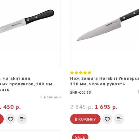
 Harakiri для
Нож Samura Harakiri Универс
ых продуктов, 180 мм,
150 мм, черная рукоять
оять
SHR-0023B
В наличии
1 450 р.
2 845 р.
1 693 р.
В КОРЗИНУ
SALE