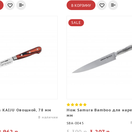
В КОРЗИНУ
SALE
 KAIJU Овощной, 78 мм
Нож Samura Bamboo для наре
мм
В наличии
SBA-0045
2 962 р.
5 390 р.
3 207 р.