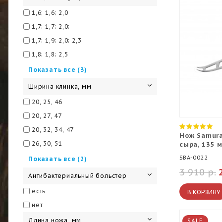
1,6; 1,6; 2,0
1,7; 1,7; 2,0;
1,7; 1,9; 2,0; 2,3
1,8; 1,8; 2,5
1,8; 2,5; 2,5
Показать все (3)
2,1; 2,2; 2,8
Ширина клинка, мм
2,4; 2,4; 2,4
20, 25, 46
20, 27, 47
20, 32, 34, 47
Нож Samura
26, 30, 51
сыра, 135 
30, 31, 46
SBA-0022
Показать все (2)
3 910 р.
42, 54, 60
Антибактериальный больстер
есть
В КОРЗИНУ
нет
Длина ножа, мм
SALE