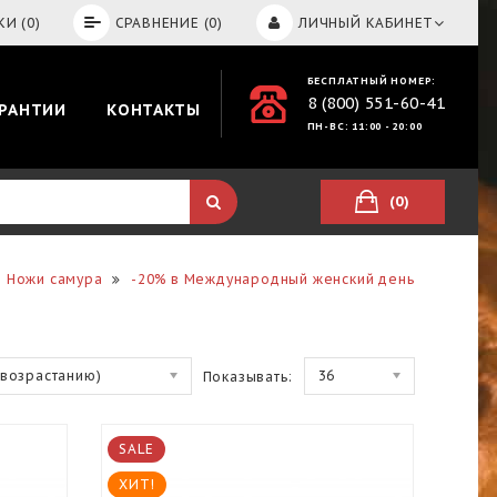
И (0)
СРАВНЕНИЕ (0)
ЛИЧНЫЙ КАБИНЕТ
БЕСПЛАТНЫЙ НОМЕР:
8 (800) 551-60-41
АРАНТИИ
КОНТАКТЫ
ПН-ВС: 11:00 - 20:00
(0)
Ножи самура
-20% в Международный женский день
(возрастанию)
36
Показывать:
SALE
ХИТ!