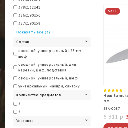
378x132x41
SALE
386x190x56
387x190x58
389x189x90
Показать все (3)
393x170x35
Состав
393x171x36
овощной, универсальный 125 мм,
шеф
овощной, универсальный, для
нарезки, шеф, подставка
овощной, универсальный, шеф
универсальный, накири, сантоку
Количество предметов
Нож Samura
мм
3
SBA-0087
5
6 311 р.
Упаковка