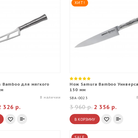
ХИТ!
 Bamboo для мягкого
Нож Samura Bamboo Универс
мм
150 мм
В наличии
SBA-0023
2 326 р.
3 960 р.
2 356 р.
В КОРЗИНУ
SALE