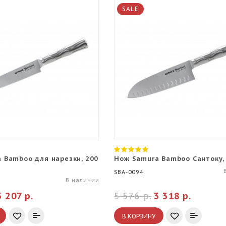
SALE
 Bamboo для нарезки, 200
Нож Samura Bamboo Сантоку,
SBA-0094
В наличии
3 207 р.
5 576 р.
3 318 р.
В КОРЗИНУ