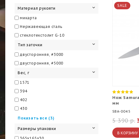
139, 144, 140
SALE
Материал рукояти
микарта
Нержавеющая сталь
стеклотекстолит G-10
Тип заточки
двусторонняя, #3000
двусторонняя, #5000
Вес, г
1571
394
Нож Samura
402
мм
430
SBA-0045
480
Показать все (3)
5 390 р.
735
Размеры упаковки
В КОРЗИНУ
991
365x165x30