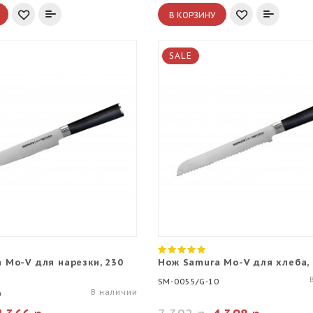
В КОРЗИНУ
SALE
 Mo-V для нарезки, 230
Нож Samura Mo-V для хлеба,
SM-0055/G-10
В наличии
0