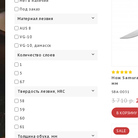
Нет в наличии
Под заказ
Материал лезвия
AUS 8
VG-10
VG-10, дамасск
Количество слоев
1
5
Нож Samura
67
мм
Твердость лезвия, HRC
SBA-0031
3 710 р.
58
59
В КОРЗИНУ
60
61
SALE
Толщина обуха, мм