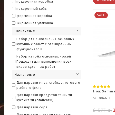
В КОРЗИНУ
подарочная коробка
подарочный кейс
SALE
фирменная коробка
Фирменная упаковка
Назначение
Набор для выполнения основных
кухонных работ с расширенным
функционалом
Набор из трёх основных ножей.
Подходит для выполнения всех
видов кухонных работ
Назначение
Для нарезки мяса, стейков, готового
рыбного филе.
Нож Samura
Для нарезки продуктов тонкими
SKJ-0046BT
кусочками (слайсами)
Для нарезки сыра
6 377 р.
Для нарезки тонкими кусочками