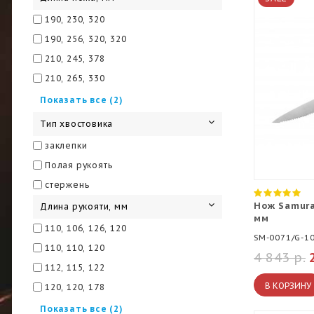
190, 230, 320
190, 256, 320, 320
210, 245, 378
210, 265, 330
217, 251, 345
Показать все (2)
301, 315, 322
Тип хвостовика
заклепки
Полая рукоять
стержень
Нож Samura
Длина рукояти, мм
мм
110, 106, 126, 120
SM-0071/G-1
110, 110, 120
4 843 р.
112, 115, 122
В КОРЗИНУ
120, 120, 178
127, 126, 145
Показать все (2)