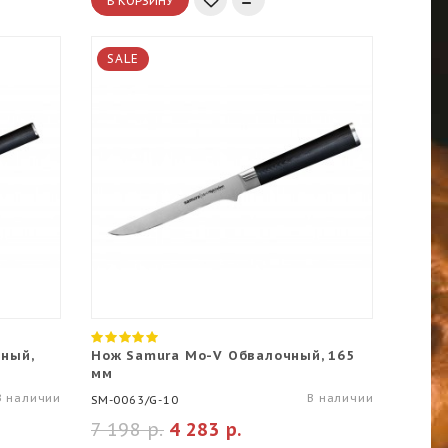
В КОРЗИНУ
SALE
ный,
Нож Samura Mo-V Обвалочный, 165
мм
В наличии
В наличии
SM-0063/G-10
7 198 р.
4 283 р.