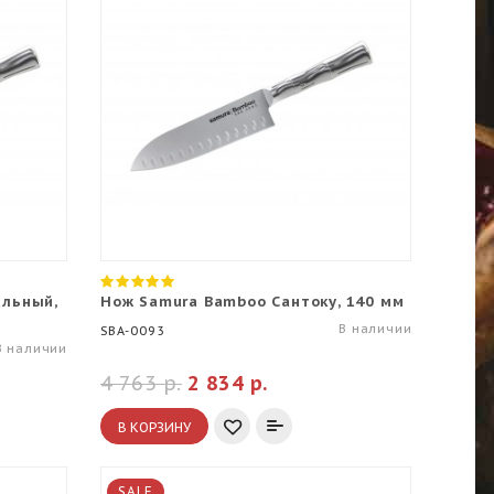
альный,
Нож Samura Bamboo Сантоку, 140 мм
В наличии
SBA-0093
В наличии
4 763 р.
2 834 р.
В КОРЗИНУ
SALE